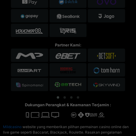
Partner Kami:
Dukungan Perangkat & Keamanan Terjamin :
Mildcasino
website yang memberikan pilihan permainan casino online dan
live game seperti Baccarat, Blackjack, Roulette. Rasakan pengalaman