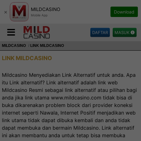
MILDCASINO
×
Download
Mobile App
DAFTAR
MASUK
MILDCASINO
LINK MILDCASINO
LINK MILDCASINO
Mildcasino Menyediakan Link Alternatif untuk anda. Apa
itu Link alternatif? Link alternatif adalah link web
Mildcasino Resmi sebagai link alternatif atau pilihan bagi
anda jika link utama www.mildcasino.com tidak bisa di
buka dikarenakan problem block dari provider koneksi
internet seperti Nawala, Internet Positif menjadikan web
link utama tidak dapat dibuka kembali dan anda tidak
dapat membuka dan bermain Mildcasino. Link alternatif
ini akan membantu anda untuk tetap bisa membuka