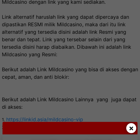
Mildcasino dengan link yang kami sediakan.
Link alternatif haruslah link yang dapat dipercaya dan
dipastikan RESMI milik Mildcasino, maka dari itu link
alternatif yang tersedia disini adalah link Resmi yang
benar dan tepat. Link yang tersebar selain dari yang
tersedia disini harap diabaikan. Dibawah ini adalah link
Mildcasino yang Resmi:
Berikut adalah Link Mildcasino yang bisa di akses dengan
cepat, aman, dan anti blokir:
Berikut adalah Link Mildcasino Lainnya yang juga dapat
di akses:
https://linkid.asia/mildcasino-vip
1.
×
https://csnlink.bio/mildcasino
2.