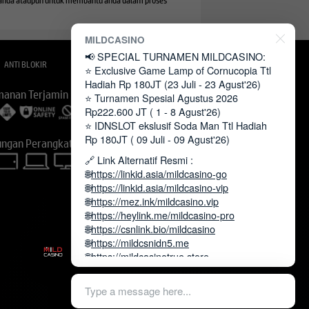
n anda ataupun untuk membantu anda dalam proses
MILDCASINO
📢 SPECIAL TURNAMEN MILDCASINO:
ANTI BLOKIR
⭐️ Exclusive Game Lamp of Cornucopia Ttl
Hadiah Rp 180JT (23 Juli - 23 Agust'26)
anan Terjamin :
⭐️ Turnamen Spesial Agustus 2026
Rp222.600 JT ( 1 - 8 Agust'26)
⭐️ IDNSLOT ekslusif Soda Man Ttl Hadiah
Rp 180JT ( 09 Juli - 09 Agust'26)
ngan Perangkat :
🔗 Link Alternatif Resmi :
🌐
https://linkid.asia/mildcasino-go
🌐
https://linkid.asia/mildcasino-vip
🌐
https://mez.ink/mildcasino.vip
🌐
https://heylink.me/mildcasino-pro
🌐
https://csnlink.bio/mildcasino
🌐
https://mildcsnidn5.me
🌐
https://mildcasinotrue.store
RTP MILD CASINO :
https://fwdx.asia/rtp-mildcasino
Type a message here...