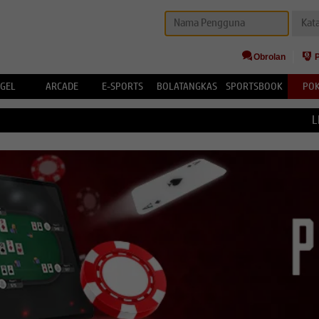
Obrolan
P
GEL
ARCADE
E-SPORTS
BOLATANGKAS
SPORTSBOOK
PO
LINK A