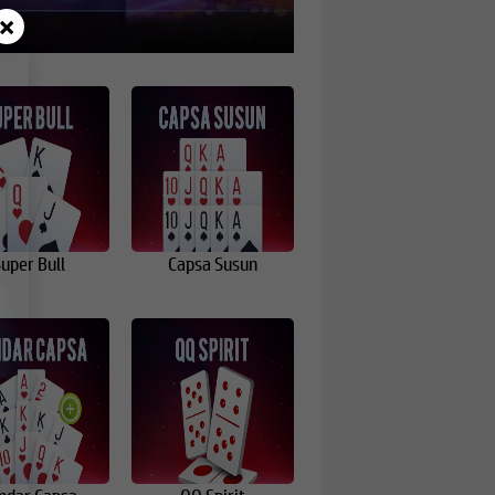
×
uper Bull
Capsa Susun