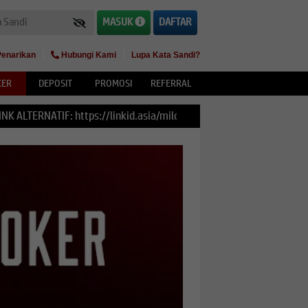
MASUK
DAFTAR
enarikan
Hubungi Kami
Lupa Kata Sandi?
KER
DEPOSIT
PROMOSI
REFERRAL
LTERNATIF: https://linkid.asia/mildcasino-go https://linkid.asia/