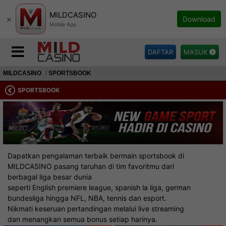
MILDCASINO
×
Download
Mobile App
DAFTAR
MASUK
MILDCASINO
SPORTSBOOK
SPORTSBOOK
Dapatkan pengalaman terbaik bermain sportsbook di
MILDCASINO pasang taruhan di tim favoritmu dari
berbagal liga besar dunia
seperti English premiere league, spanish la liga, german
bundesliga hingga NFL, NBA, tennis dan esport.
Nikmati keseruan pertandingan melalui live streaming
dan menangkan semua bonus setiap harinya.